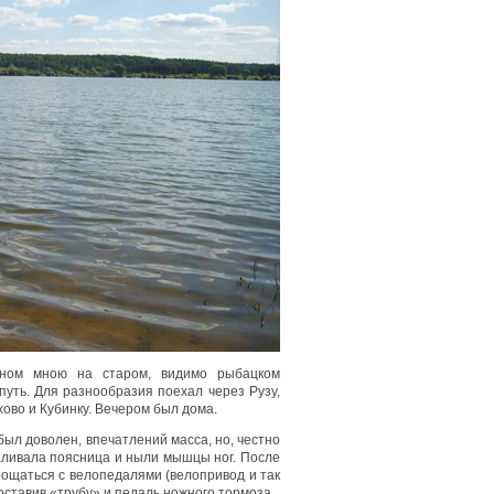
нном мною на старом, видимо рыбацком
путь. Для разнообразия поехал через Рузу,
ово и Кубинку. Вечером был дома.
был доволен, впечатлений масса, но, честно
баливала поясница и ныли мышцы ног. После
рощаться с велопедалями (велопривод и так
оставив «трубу» и педаль ножного тормоза.