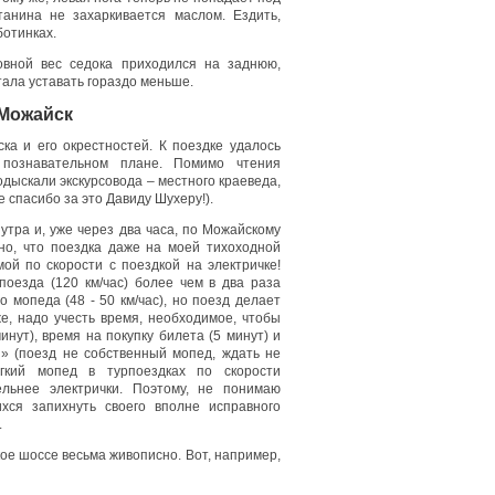
танина не захаркивается маслом. Ездить,
ботинках.
новной вес седока приходился на заднюю,
ала уставать гораздо меньше.
 Можайск
ка и его окрестностей. К поездке удалось
 познавательном плане. Помимо чтения
одыскали экскурсовода – местного краеведа,
 спасибо за это Давиду Шухеру!).
 утра и, уже через два часа, по Можайскому
но, что поездка даже на моей тихоходной
ой по скорости с поездкой на электричке!
поезда (120 км/час) более чем в два раза
 мопеда (48 - 50 км/час), но поезд делает
же, надо учесть время, необходимое, чтобы
инут), время на покупку билета (5 минут) и
й» (поезд не собственный мопед, ждать не
егкий мопед в турпоездках по скорости
льнее электрички. Поэтому, не понимаю
хся запихнуть своего вполне исправного
.
ое шоссе весьма живописно. Вот, например,