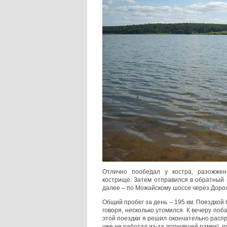
Отлично пообедал у костра, разожже
кострище. Затем отправился в обратный 
далее – по Можайскому шоссе через Дорох
Общий пробег за день – 195 км. Поездкой 
говоря, несколько утомился. К вечеру по
этой поездки я решил окончательно расп
уже не работал из-за лопнувшей рамки), п