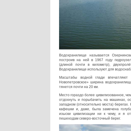
Водохранилище называется Озернинск
построив на ней в 1967 году гидроузе
(длиной почти в километр), двухпрол
Водохранилище используют для водоснаб
Масштабы водной глади впечатляют
Новопетровское» ширина водохранилища
тянется почти на 20 км.
Место гораздо более цивилизованное, че
отдохнуть и порыбачить на машинах, ос
западном (относительно моста) берегах.
кафешки и, даже, была замечена голуб
изыски цивилизации ни к чему, и я о
пешеходам северо-восточный берег.