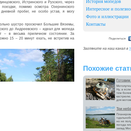
История мопедов
инцовского, Истринского и Рузского, через
 поездки, помимо осмотра Озернинского
Интересное и полезно
 дневной пробег, не особо устав, я могу
Фото и иллюстрации
Контакты
овольно шустро проскочил Большие Вяземы,
ского до Андреевского – идеал для мопеда
т – в весьма приличном состоянии. За
ожно 15 – 20 минут ехать, не встретив на
Поделиться
Загляните на наш канал в
Y
Похожие стат
Готовим 
Мотопутеш
Ну, а есл
тем более
кастрюлю.
для мотов
Три неб
Планирова
«дальнобо
но не пол
погода пл
запад Мос