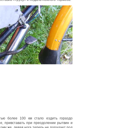
стью более 100 км стало ездить гораздо
не, привставать при преодолении рытвин и
тому же, левая нога теперь не попадает под