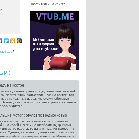
Посетителей на сайте: 8
е
ouTube
!
ьи:
еду на костре
ествие должно приносить удовольствие во всем!
и вы любите пищу, приготовленную на костре, так
 пора положить в дорожную сумку небольшую
.. Руководство по приготовлению риса с тушенкой
елосипедистов!
ольшие мотопрогулки по Подмосковью
л я этим летом отправиться в многодневный
й» на своей «Риге-7» с китайским «дырчиком»,
училось. То работа, то дача внимания требует, то
охая. Однако, несколько однодневных поездок на
ковской области совершить удалось. Может быть,