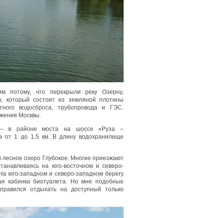
им потому, что перекрыли реку Озерну,
л, который состоит из земляной плотины
ётного водосброса, трубопровода и ГЭС.
жения Москвы.
 – в районе моста на шоссе «Руза –
 от 1 до 1,5 км. В длину водохранилище
м лесное озеро Глубокое. Многие приезжают
танавливаясь на юго-восточном и северо-
 На юго-западном и северо-западном берегу
ая кабинка биотуалета. Но мне подобные
тправился отдыхать на доступный только