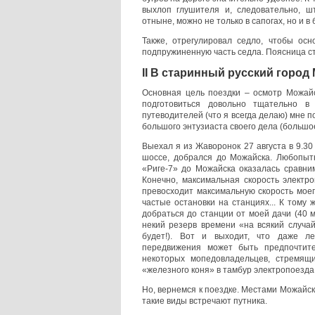
выхлоп глушителя и, следовательно, ш
отныне, можно не только в сапогах, но и в 
Также, отрегулировал седло, чтобы ос
подпружиненную часть седла. Поясница ст
II В старинный русский город
Основная цель поездки – осмотр Можайс
подготовиться довольно тщательно в
путеводителей (что я всегда делаю) мне п
большого энтузиаста своего дела (большое
Выехал я из Жаворонок 27 августа в 9.30
шоссе, добрался до Можайска. Любопыт
«Риге-7» до Можайска оказалась сравним
Конечно, максимальная скорость электро
превосходит максимальную скорость моего
частые остановки на станциях... К тому 
добраться до станции от моей дачи (40 м
некий резерв времени «на всякий случа
будет!). Вот и выходит, что даже л
передвижения может быть предпочтите
некоторых мопедовладельцев, стремящи
«железного коня» в тамбур электропоезда
Но, вернемся к поездке. Местами Можайск
такие виды встречают путника.