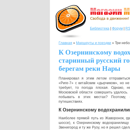
Библиотека
|
Форум
|
R
Главная
»
Маршруты и поездки
»
Три небо
К Озернинскому водо
старинный русский го
берегам реки Нары
Планировал я этим летом отправитьс
«Риге-7» с китайским «дырчиком», но не
требует, то погода плохая. Однако, 
Московской области совершить удалось.
побывать в этих местах? Поэтому,
путешествиях.
К Озернинскому водохранил
Наиболее прямой путь из Жаворонок, гд
шоссе), к Озернинскому водохранилищу
Звенигород и ту же Рузу, но я решил сде