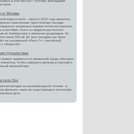
обывать в этих местах? Поэтому, выкладываю
ествиях.
д от Москвы
ьной жары в июле – августе 2010 года пришлось
многие намеченные туристические поездки.
упущенное аномально жарким летом постарались
ь в сентябре, благо он выдался достаточно
ым по температуре и умеренно дождливым. За
ли около 500 км. Во всех поездках нас было
ий» на неизменной «Риге-7» с «китайской
е с «Кометой».
ия путешествия
о бывает вырваться из привычной среды обитания
планктону, чтобы совершить вылазку в опасный и
льный внешний мир.
в село Лох
анная поездка на малокубатурной технике - в
ком филиале, ныне не существующего мотоклуба
 обычное дело.