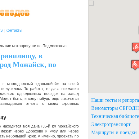
SS
|
Контакты
льшие мотопрогулки по Подмосковью
хранилищу, в
род Можайск, по
я в многодневный «дальнобой» на своей
 получилось. То работа, то дача внимания
несколько однодневных поездок на запад
 Может быть, и кому-нибудь еще захочется
Наши тесты и репорт
 выкладываю отчеты о своих скромных
Веломоторы СЕГОД
Техническая библиоте
ищу
Электротранспорт
е находится моя дача (35-й км Можайского
 лежит через Дорохово и Рузу или через
Маршруты и поездки
лать небольшой крюк. А именно, проехать по