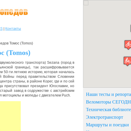
SS
|
Контакты
едов Томос (Tomos)
с (Tomos)
(двухколесного транспорта) Sezana (город в
ьянской границы), так расшифровывается
м 50-ти летнюю историю, которая началась
ой Войны перед правительством Словении
ентра страны, в районе Koper, где и по сей
да присутствовал президент Югославии, но
а старый завод в содружестве с австрийским
Наши тесты и репорт
ал мотоциклы и мопеды с двигателем Puch.
Веломоторы СЕГОД
Техническая библиоте
Электротранспорт
Маршруты и поездки