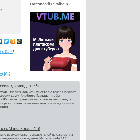
Посетителей на сайте: 6
е
ouTube
!
ьи:
осипед каманданте Че
студентческих каникул Эрнесто Че Гевара решает
 своему другу, Альберто Гранадо, чтобы
ь 850 км он приделывает к своему велосипеду
 берет с собой лишь запасную покрышку, немного
ниги...
во с Manet Korado 216
мне возможность несколько дней покататься на
овацкого происхождения Manet Korado 216,