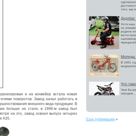
сделанног
достоинст
того, как 
Дудлбаг 
Хотя наш 
не упомян
родине их
мотострое
напоминаю
передачей
Мопеды 
В 1961 го
модернизи
Что тако
Чем бы ре
заездов...
ернизирован и на конвейер встала новая
телями поворотов. Завод начал работать в
ершенствования внешнего вида продукции. В
вии больше не стало, в 1998-м завод был
мотря на это, завод освоил выпуск четырех
я А35.
Еще публикации
»