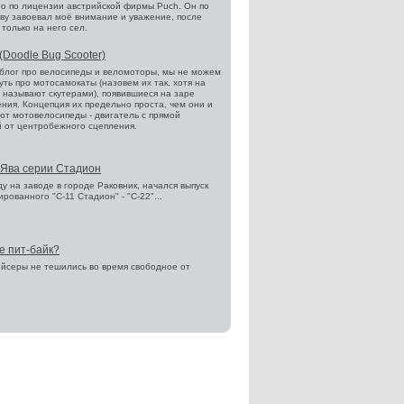
о по лицензии австрийской фирмы Puch. Он по
ву завоевал моё внимание и уважение, после
я только на него сел.
(Doodle Bug Scooter)
блог про велосипеды и веломоторы, мы не можем
уть про мотосамокаты (назовем их так, хотя на
 называют скутерами), появившиеся на заре
ния. Концепция их предельно проста, чем они и
т мотовелосипеды - двигатель с прямой
 от центробежного сцепления.
Ява серии Стадион
ду на заводе в городе Раковник, начался выпуск
рованного "С-11 Стадион" - "С-22"...
е пит-байк?
йсеры не тешились во время свободное от