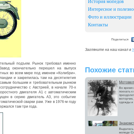
История мопедов
Интересное и полезно
Фото и иллюстрации
Контакты
Поделиться
Загляните на наш канал в
Y
ительный подъем. Рынок требовал именно
Похожие стат
Завод окончательно перешел на выпуск
тных во всем мире под именем «Колибри».
ландии и закрепилась там на десятилетия
Мотовел
я самым большим и требовательным рынком
отрудничество с Австрией, в начале 70-х
Во время 
поехать к
коростного двигателя А1 с автоматическим
преодолет
ущен в серию двигатель А3, это событие
моторчик,
оматической сварки рам. Уже в 1976-м году
одежды и к
ржался там три года.
Знакомст
Выдалась 
мопеде Сл