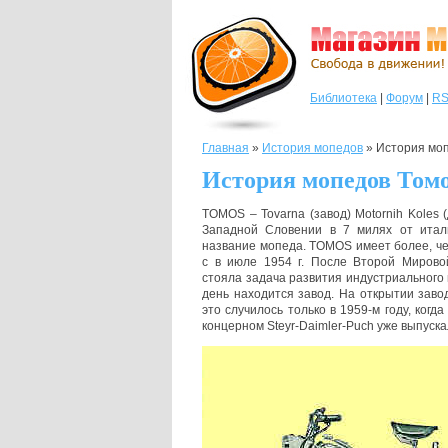
Библиотека
|
Форум
|
R
Главная
»
История мопедов
»
История моп
История мопедов Томо
TOMOS – Tovarna (завод) Motornih Koles 
Западной Словении в 7 милях от итал
название мопеда. TOMOS имеет более, че
с в июле 1954 г. После Второй Миров
стояла задача развития индустриального ц
день находится завод. На открытии заво
это случилось только в 1959-м году, когд
концерном Steyr-Daimler-Puch уже выпуск