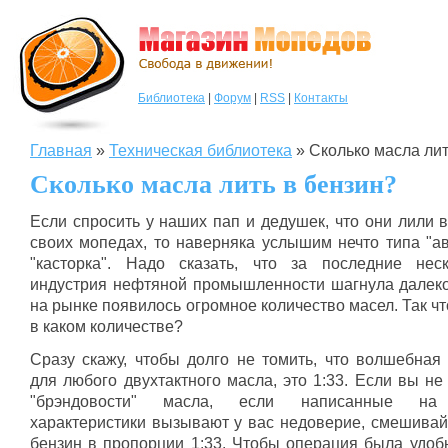
Библиотека
|
Форум
|
RSS
|
Контакты
Главная
»
Техническая библиотека
»
Сколько масла ли
Сколько масла лить в бензин?
Если спросить у наших пап и дедушек, что они лили 
своих мопедах, то наверняка услышим нечто типа "ав
"касторка". Надо сказать, что за последние нес
индустрия нефтяной промышленности шагнула далеко
на рынке появилось огромное количество масел. Так чт
в каком количестве?
Сразу скажу, чтобы долго не томить, что волшебная
для любого двухтактного масла, это 1:33. Если вы н
"брэндовости" масла, если написанные на 
характеристики вызывают у вас недоверие, смешивай
бензин в пропорции 1:33. Чтобы операция была удобн