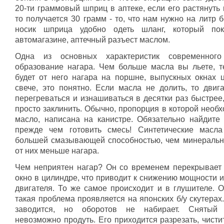
20-ти граммовый шприц в аптеке, если его растянуть
то получается 30 грамм - то, что нам нужно на литр 
носик шприца удобно одеть шланг, который пок
автомагазине, аптечный разъест маслом.
Одна из основных характеристик современног
образование нагара. Чем больше масла вы льете, 
будет от него нагара на поршне, выпускных окнах 
свече, это понятно. Если масла не долить, то двига
перегреваться и изнашиваться в десятки раз быстрее
просто заклинить. Обычно, пропорция в которой необ
масло, написана на канистре. Обязательно найдите 
прежде чем готовить смесь! Синтетические масл
большей смазывающей способностью, чем минеральн
от них меньше нагара.
Чем неприятен нагар? Он со временем перекрывает
окно в цилиндре, что приводит к снижению мощности 
двигателя. То же самое происходит и в глушителе. О
такая проблема проявляется на японских б/у скутерах
заводится, но оборотов не набирает. Снятый 
невозможно продуть. Его приходится разрезать, чисти